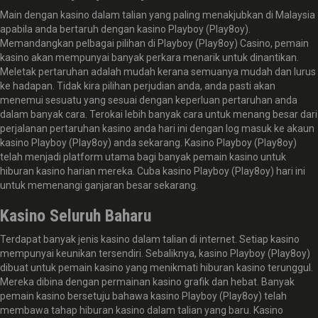
Main dengan kasino dalam talian yang paling menakjubkan di Malaysia
apabila anda bertaruh dengan kasino Playboy (Play8oy).
Memandangkan pelbagai pilihan di Playboy (Play8oy) Casino, pemain
kasino akan mempunyai banyak perkara menarik untuk dinantikan.
Meletak pertaruhan adalah mudah kerana semuanya mudah dan lurus
ke hadapan. Tidak kira pilihan perjudian anda, anda pasti akan
menemui sesuatu yang sesuai dengan keperluan pertaruhan anda
dalam banyak cara. Terokai lebih banyak cara untuk menang besar dari
perjalanan pertaruhan kasino anda hari ini dengan log masuk ke akaun
kasino Playboy (Play8oy) anda sekarang. Kasino Playboy (Play8oy)
telah menjadi platform utama bagi banyak pemain kasino untuk
hiburan kasino harian mereka. Cuba kasino Playboy (Play8oy) hari ini
untuk memenangi ganjaran besar sekarang.
Kasino Seluruh Baharu
Terdapat banyak jenis kasino dalam talian di internet. Setiap kasino
mempunyai keunikan tersendiri. Sebaliknya, kasino Playboy (Play8oy)
dibuat untuk pemain kasino yang menikmati hiburan kasino terunggul.
Mereka dibina dengan permainan kasino grafik dan hebat. Banyak
pemain kasino bersetuju bahawa kasino Playboy (Play8oy) telah
membawa tahap hiburan kasino dalam talian yang baru. Kasino