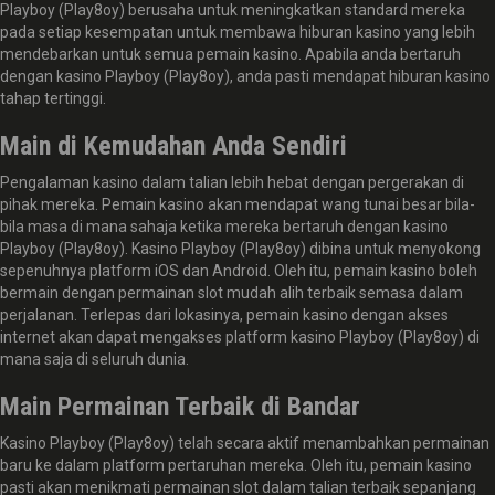
Playboy (Play8oy) berusaha untuk meningkatkan standard mereka
pada setiap kesempatan untuk membawa hiburan kasino yang lebih
mendebarkan untuk semua pemain kasino. Apabila anda bertaruh
dengan kasino Playboy (Play8oy), anda pasti mendapat hiburan kasino
tahap tertinggi.
Main di Kemudahan Anda Sendiri
Pengalaman kasino dalam talian lebih hebat dengan pergerakan di
pihak mereka. Pemain kasino akan mendapat wang tunai besar bila-
bila masa di mana sahaja ketika mereka bertaruh dengan kasino
Playboy (Play8oy). Kasino Playboy (Play8oy) dibina untuk menyokong
sepenuhnya platform iOS dan Android. Oleh itu, pemain kasino boleh
bermain dengan permainan slot mudah alih terbaik semasa dalam
perjalanan. Terlepas dari lokasinya, pemain kasino dengan akses
internet akan dapat mengakses platform kasino Playboy (Play8oy) di
mana saja di seluruh dunia.
Main Permainan Terbaik di Bandar
Kasino Playboy (Play8oy) telah secara aktif menambahkan permainan
baru ke dalam platform pertaruhan mereka. Oleh itu, pemain kasino
pasti akan menikmati permainan slot dalam talian terbaik sepanjang